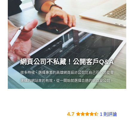
網頁公司不私藏！公開客戶Q&A
很多時候，選擇專業的高雄網頁設計公司比自己花心思從零
建構的網站來的有效，從一開始就選擇合適的網頁設公司，
避免進行過多的工作，這可能既昂貴又耗時。除了頁面整
潔、便於瀏覽以外，長久以來的使用及整合功能也非常重
要，這些面向設計公司都能提供非常好的服務，也會幫你解
4.7
決使用上遇到的困難，你不需要負擔投資了大把時間卻處理
1 則評論
不好這些問題的風險。