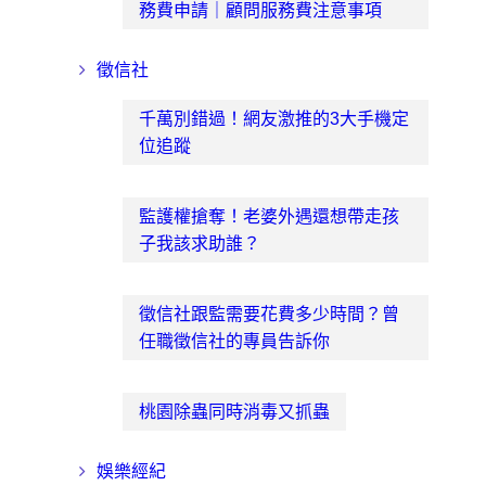
務費申請｜顧問服務費注意事項
徵信社
千萬別錯過！網友激推的3大手機定
位追蹤
監護權搶奪！老婆外遇還想帶走孩
子我該求助誰？
徵信社跟監需要花費多少時間？曾
任職徵信社的專員告訴你
桃園除蟲同時消毒又抓蟲
娛樂經紀