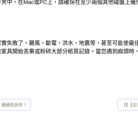
夾中。在Mac或PC上，請確保在至少兩個其他磁盤上備
確實失敗了。颶風，斷電，洪水，地震等，甚至可能使最
統家具開始丟棄或粉碎大部分紙質記錄。當您遇到麻煩時，
，通通告訴你！
找【企