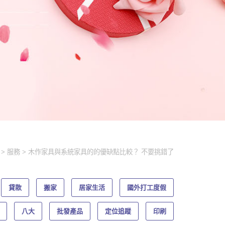
服務
木作家具與系統家具的的優缺點比較？ 不要挑錯了
貸款
搬家
居家生活
國外打工度假
八大
批發產品
定位追蹤
印刷