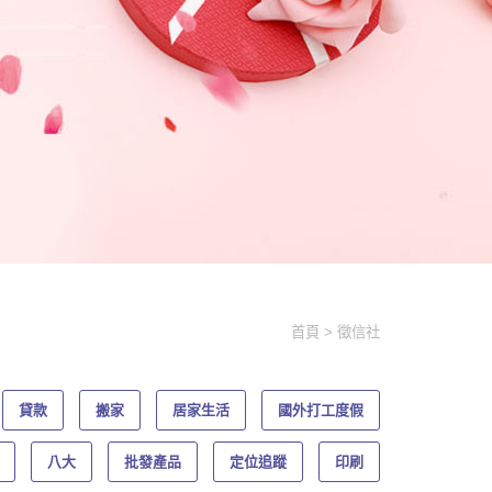
首頁
徵信社
貸款
搬家
居家生活
國外打工度假
八大
批發產品
定位追蹤
印刷