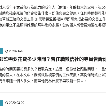
對未成年子女或無行為能力的成年人（例如，年齡較大的父母，祖父
幫助您確定死後他們會發生什麼。即使您完全健康，任何時候都可能
助草擬正確的文書工作 無需聘請監護權律師即可完成必要的文書工
瞭如果您不能照料誰應該照料您的家屬。您的親人將需要知道在哪裡
2020-06-16
跟監需要花費多少時間？曾任職徵信社的專員告訴
監的時間需要花費多久？我敢肯定，這是一個徵信社跟監問題，一些
視的個人。在本文中，我將就監視案例的工作天數，案例何時終止以
們會跟隨一個人多久，而是他們為什麼不再跟隨一個人。
2020-03-20