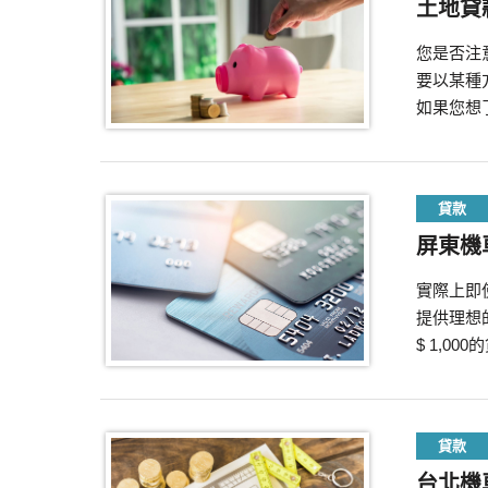
土地貸
您是否注
要以某種
如果您想
貸款
屏東機
實際上即
提供理想
$ 1,
貸款
台北機