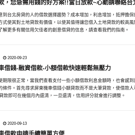
款，您急需用錢的好方案!!當日放款~心動請聯絡台
意到台北房貸的人的借款選擇趨勢？成本增加，利息增加，抵押擔保
方式使其對土地貸款有價值，以使其值得讓您借入土地貸款的較高風
了解更多有關信用欠佳者的創意借貸的信息，請查看我們的指南。
2020-09-23
車借錢-融資借款-小額借款快速輕鬆無壓力
使期限很正常，當我們查看支付一些小額借款利息金額時，也會感到
的條件。首先尋求屏東機車借錢小額貸款而不是大筆貸款，使借款人
000的貸款即可在幾個月內還清，一旦還清，信用評分就會進行調整。
2020-09-13
車借款申請手續簡單方便