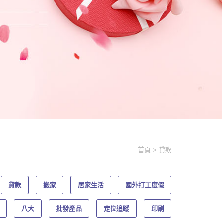
首頁
貸款
貸款
搬家
居家生活
國外打工度假
八大
批發產品
定位追蹤
印刷