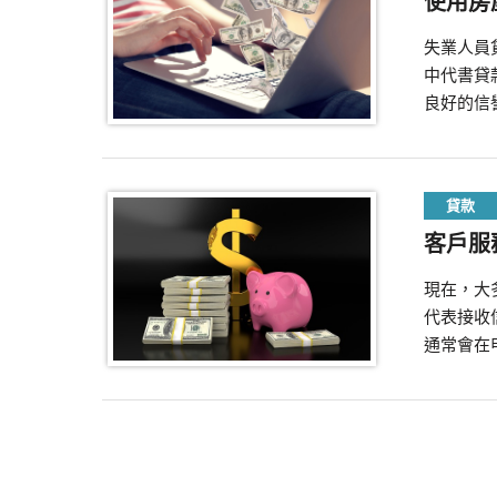
使用房
失業人員
中代書貸
良好的信
貸款
客戶服
現在，大
代表接收
通常會在