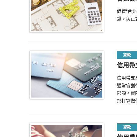
儘管“台
錢。與正
貸款
信用帶
信用帶支
通常會獲
限額。實
您打算做
貸款