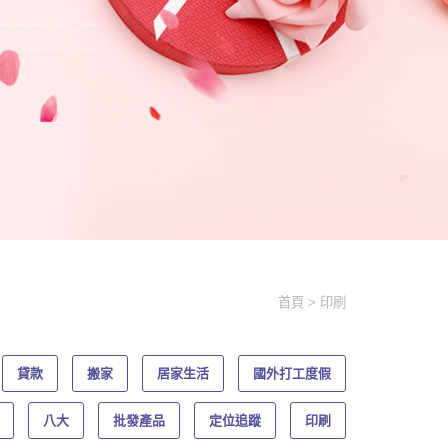
首頁
印刷
貸款
搬家
居家生活
國外打工度假
八大
批發產品
定位追蹤
印刷