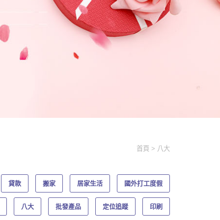
首頁
八大
貸款
搬家
居家生活
國外打工度假
八大
批發產品
定位追蹤
印刷