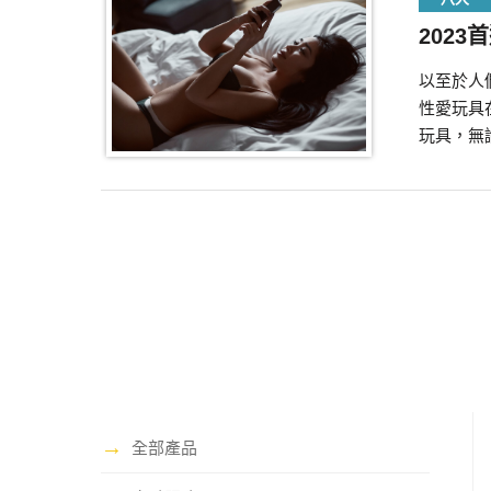
2023首
以至於人們
性愛玩具
玩具，無
→
全部產品