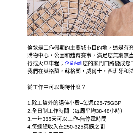
倫敦是工作假期的主要城市目的地，這是有
購物中心，公園和體育賽事，滿足您無窮無
行或火車車程；
您的家門口將變成您
企業內訓
我們在英格蘭，蘇格蘭，威爾士，西班牙和
從工作中可以期待什麼？
1.除工資外的絕佳小費–每週£25-75GBP
2.全日制工作時間（每周平均38-48小時）
3.一年365天可以工作-無停電時間
4.每週總收入在250-325英鎊之間