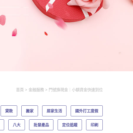
首頁
金融服務
門號換現金｜小額資金快速到位
貸款
搬家
居家生活
國外打工度假
八大
批發產品
定位追蹤
印刷