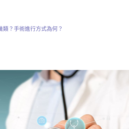
幾類？手術進行方式為何？