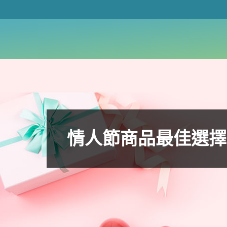
情人節商品最佳選擇