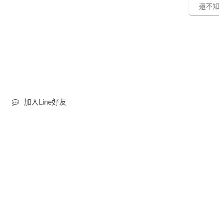
還不
加入Line好友