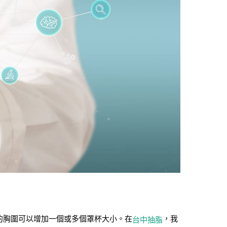
的胸圍可以增加一個或多個罩杯大小。在
，我
台中抽脂