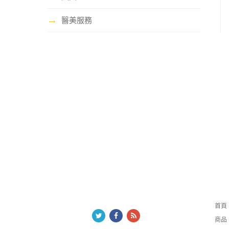
→
醫美服務
哩賀
首頁
商品