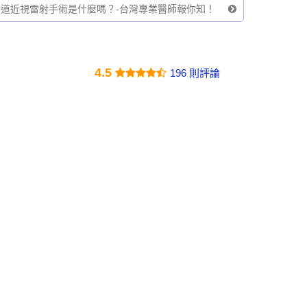
知道近視雷射手術是什麼嗎？-台灣專業醫師報你知！
4.5
196 則評論