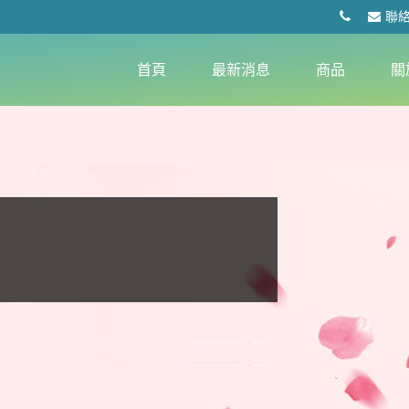
聯
首頁
最新消息
商品
關