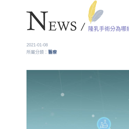
隆乳手術分為哪
2021-01-08
所屬分類：
醫療