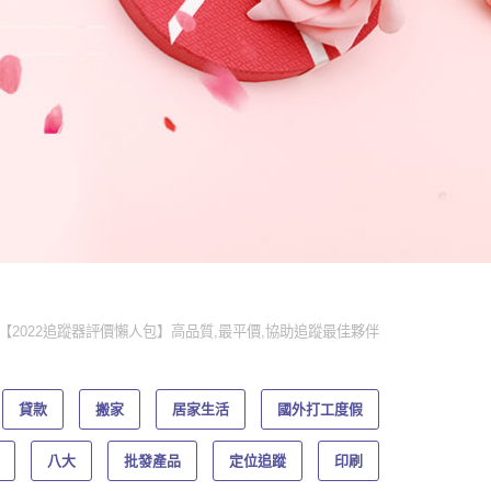
【2022追蹤器評價懶人包】高品質,最平價,協助追蹤最佳夥伴
貸款
搬家
居家生活
國外打工度假
八大
批發產品
定位追蹤
印刷