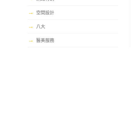
→
空間設計
→
八大
→
醫美服務
哩賀