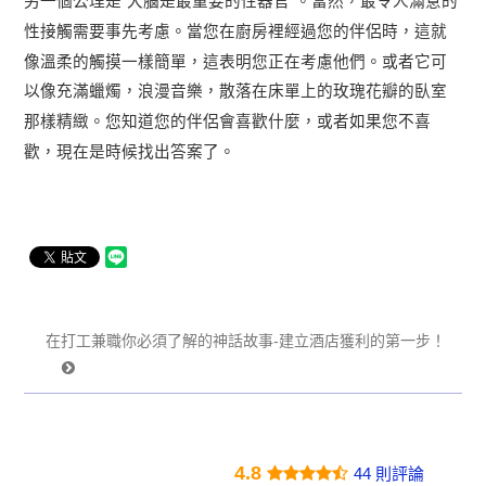
另一個公理是
大腦是最重要的性器官
。當然，最令人滿意的
“
”
性接觸需要事先考慮。當您在廚房裡經過您的伴侶時，這就
像溫柔的觸摸一樣簡單，這表明您正在考慮他們。或者它可
以像充滿蠟燭，浪漫音樂，散落在床單上的玫瑰花瓣的臥室
那樣精緻。您知道您的伴侶會喜歡什麼，或者如果您不喜
歡，現在是時候找出答案了。
在打工兼職你必須了解的神話故事-建立酒店獲利的第一步！
4.8
44 則評論