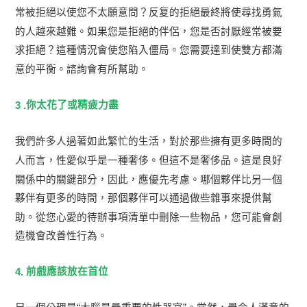
常被拒絕以使您不太願意問？反复的拒絕最終將使尋找勇氣
的人越來越難。如果您是拒絕的伴侶，您是否討厭經常被要
求拒絕？這種情況會使您陷入僵局。您需要達到使雙方都滿
意的平衡。諮詢會有所幫助。
你太花了或精疲力盡
3 .
我們許多人過著如此繁忙的生活，對於那些擁有更多時間的
人而言，性愛似乎是一種奢侈。但這不是奢侈品。這是良好
關係中的關鍵部分，因此，應優先考慮。哪個夥伴比另一個
夥伴有更多的時間，那個夥伴可以通過做些雜事來提供幫
助。從您心愛的待辦事項清單中刪除一些物品，您可能會創
造機會改善性行為。
前戲應該放在首位
4.