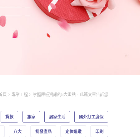
首頁
專業工程
掌握庫板資訊的5大重點，此篇文章告訴您
貸款
搬家
居家生活
國外打工度假
八大
批發產品
定位追蹤
印刷