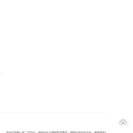
為你打造獨一無二好設計，讓每份生日禮物都是驚喜！禮物代表你的品味，嚴選客製化禮物及可訂製設計商品，