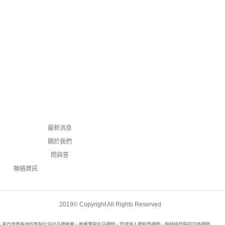
最新消息
關於我們
問與答
聯絡資訊
2019© Copyright All Rights Reserved
自世界各地的客製化設計品牌推薦。推薦實用生日禮物、質感情人節創意禮物、熱銷搞怪聖誕交換禮物