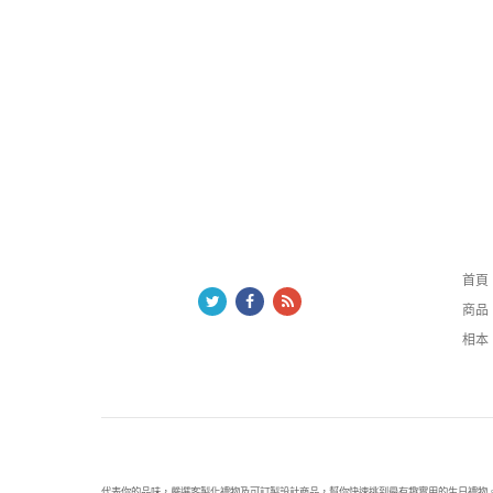
哩賀
首頁
商品
相本
禮物都是驚喜！禮物代表你的品味，嚴選客製化禮物及可訂製設計商品，幫你快速挑到最有趣實用的生日禮物。來