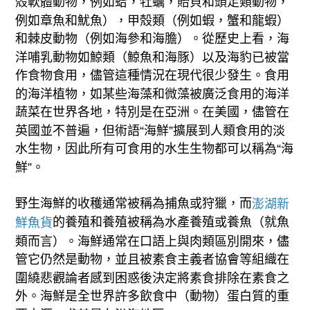
殼軟體動物，例如蛤，牡蠣，貽貝和頭足類動物，
例如章魚和魷魚），甲殼類（例如蝦，蟹和龍蝦）
和棘皮動物（例如海參和海膽）。從歷史上看，海
洋哺乳動物如鯨類（鯨魚和海豚）以及海豹已被當
作食物食用，儘管這種情況在現代很少發生。食用
的海洋植物，如某些海藻和微藻被廣泛食用的海洋
蔬菜在世界各地，特別是在亞洲。在美國，儘管在
英國並不普遍，但術語“海鮮”擴展到人類食用的淡
水生物，因此所有可食用的水生生物都可以稱為“海
鮮”。
野生海鮮的收穫通常被稱為捕魚或狩獵，而
澎湖新
的養殖和養殖被稱為水產養殖或養魚（就魚
鮮魚貨
類而言）。海鮮通常在口語上與肉類區別開來，儘
管它仍然是動物，並且被素食主義者協會等組織在
圍繞悲觀論者感到困惑後決定將素食排除在素食之
外。海鮮是全世界許多飲食中（動物）蛋白質的重