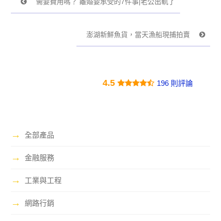
需要費用嗎？ 離婚要承受的7件事|老公出軌了
澎湖新鮮魚貨，當天漁船現捕拍賣
4.5
196 則評論
→
全部產品
→
金融服務
→
工業與工程
→
網路行銷