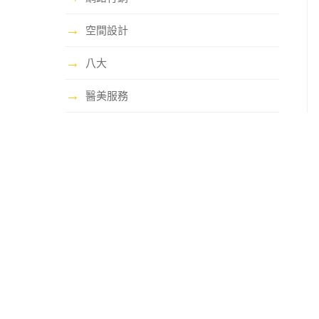
→
空間設計
→
八大
→
醫美服務
哩賀