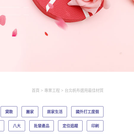
首頁
專業工程
台北帆布選用最佳材質
貸款
搬家
居家生活
國外打工度假
八大
批發產品
定位追蹤
印刷