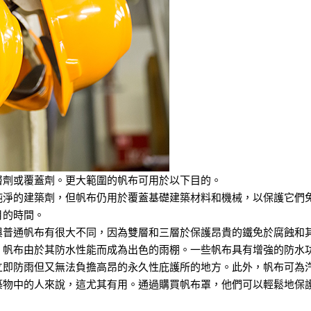
層劑或覆蓋劑。更大範圍的帆布可用於以下目的。
純淨的建築劑，但帆布仍用於覆蓋基礎建築材料和機械，以保護它們
月的時間。
與普通帆布有很大不同，因為雙層和三層於保護昂貴的鐵免於腐蝕和
，帆布由於其防水性能而成為出色的雨棚。一些帆布具有增強的防水
立即防雨但又無法負擔高昂的永久性庇護所的地方。此外，帆布可為
築物中的人來說，這尤其有用。通過購買帆布罩，他們可以輕鬆地保