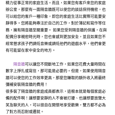
精力從事正常的家庭生活。而且，如果您有客戶來您的家庭
辦公室，那麼有一面隔音牆既可以使您的談話保持機密，也
可以給您的客戶一種印象，即您的家庭生活比實際可能要安
靜得多。您將能夠專注於自己的工作，對於簿記和寫作等任
務，擁有隔音牆至關重要。 如果您受到隔音牆的保護，在與
配偶分享親密時光時，您也會感到更加安全，並且如果您不
經常懇求孩子們調低音樂或調低他們的遊戲水平，他們會更
有可能留在家中安全的地方。
隔音牆
可以讓您不間斷地工作，如果您花費大量時間在
數字上掙扎或寫信，那可能是必要的。但是，如果使用隔音
牆可以使您的工作效率更高，那麼您賺取的額外收入將最終
彌補安裝隔音牆的費用！
很多裝了隔音牆的家庭成員都表示，這根本就是每個家庭必
備的配件啊！讓想要安靜的人不會被打擾、也讓想要放聲大
笑及聊天的人，可以很自在開懷地享受歡樂，雙方都不必為
了對方而忍耐或遷就。