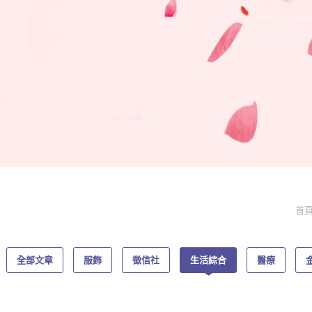
首
全部文章
服飾
徵信社
生活綜合
醫療