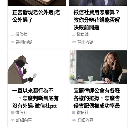
正宮發現老公外遇|老
徵信社費用怎麼算？
公外遇了
教你分辨花錢能否解
決眼前問題
徵信社
徵信社
詳細內容
詳細內容
一直以來都行為不
宜蘭律師公會有各種
一，怎麼判斷到底有
各樣的選擇，怎麼告
沒有外遇-徵信社ptt
侵害配偶權成功率最
徵信社
徵信社
高?
詳細內容
詳細內容