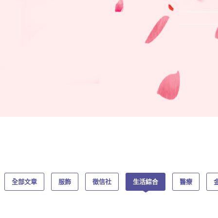
全部文章
服飾
徵信社
生活綜合
醫療